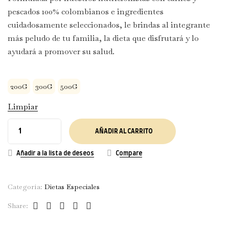
pescados 100% colombianos e ingredientes
cuidadosamente seleccionados, le brindas al integrante
más peludo de tu familia, la dieta que disfrutará y lo
ayudará a promover su salud.
200G
300G
500G
Limpiar
AÑADIR AL CARRITO
Añadir a la lista de deseos
Compare
Categoría:
Dietas Especiales
Facebook
Twitter
Linkedin
Pinterest
Email
Share: