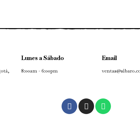
Lunes a Sábado
Email
gotá,
8:00am - 6:00pm
ventas@sibaro.c