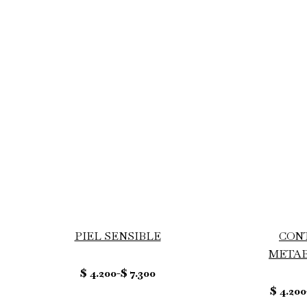
PIEL SENSIBLE
CON
META
$
4.200
-
$
7.300
$
4.200