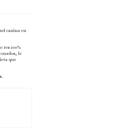
lud canina en
e res 100%
onados, le
ieta que
s.