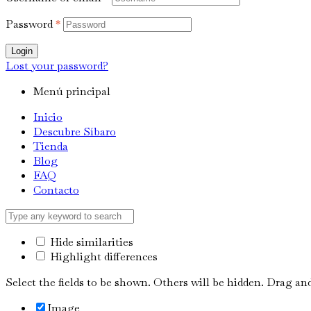
Password
*
Login
Lost your password?
Menú principal
Inicio
Descubre Síbaro
Tienda
Blog
FAQ
Contacto
Hide similarities
Highlight differences
Select the fields to be shown. Others will be hidden. Drag and
Image